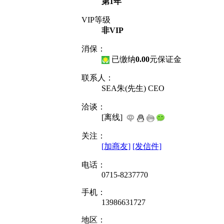
第1年
VIP等级
非VIP
消保：
已缴纳
0.00
元
保证金
联系人：
SEA朱(先生) CEO
洽谈：
[离线]
关注：
[加商友]
[发信件]
电话：
0715-8237770
手机：
13986631727
地区：