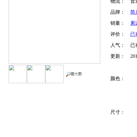
物流：
普通
品牌：
简
销量：
累
评价：
已
人气：
已
更新：
20
颜色：
尺寸：