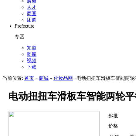
展会
人才
商圈
团购
P
refecture
专区
知道
图库
视频
下载
当前位置:
首页
»
商城
»
化妆品网
»电动扭扭车滑板车智能两轮
电动扭扭车滑板车智能两轮平
起批
价格