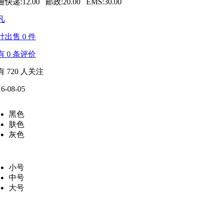
快递:12.00 邮政:20.00 EMS:30.00
凡
计出售
0
件
有
0
条评价
有
720
人关注
16-08-05
黑色
肤色
灰色
小号
中号
大号