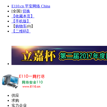
E110.cn 平安网络 China
[
全国
]
切换
【收藏本页】
【手机版】
【
购物车
(
0
)】
【二维码】
供应
求购
实力企业